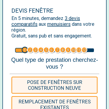
DEVIS FENÊTRE
En 5 minutes, demandez
3 devis
comparatifs
aux
menuisiers
dans votre
région.
Gratuit, sans pub et sans engagement.
1
2
3
4
5
6
7
8
9
10
11
12
Quel type de prestation cherchez-
vous ?
POSE DE FENÊTRES SUR
CONSTRUCTION NEUVE
REMPLACEMENT DE FENÊTRES
EXISTANTES