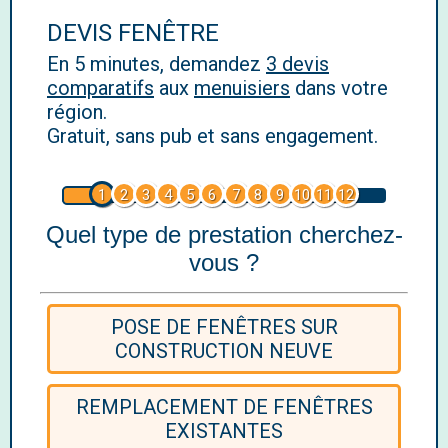
DEVIS FENÊTRE
En 5 minutes, demandez
3 devis
comparatifs
aux
menuisiers
dans votre
région.
Gratuit, sans pub et sans engagement.
1
2
3
4
5
6
7
8
9
10
11
12
Quel type de prestation cherchez-
vous ?
POSE DE FENÊTRES SUR
CONSTRUCTION NEUVE
REMPLACEMENT DE FENÊTRES
EXISTANTES