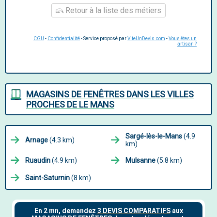
Retour à la liste des métiers
CGU
-
Confidentialité
- Service proposé par
ViteUnDevis.com
-
Vous êtes un
artisan ?
MAGASINS DE FENÊTRES DANS LES VILLES
PROCHES DE LE MANS
Sargé-lès-le-Mans
(4.9
Arnage
(4.3 km)
km)
Ruaudin
(4.9 km)
Mulsanne
(5.8 km)
Saint-Saturnin
(8 km)