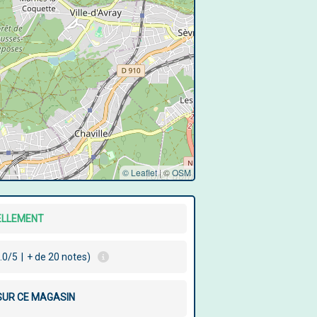
© Leaflet
|
©
OSM
ELLEMENT
.0/5
|
+ de 20 notes)
 SUR CE MAGASIN