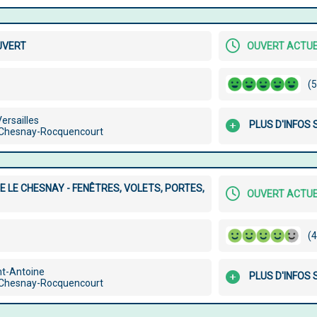
UVERT
OUVERT ACTU
(5
ersailles
PLUS D'INFOS
 Chesnay-Rocquencourt
E LE CHESNAY - FENÊTRES, VOLETS, PORTES,
OUVERT ACTU
(4
nt-Antoine
PLUS D'INFOS
 Chesnay-Rocquencourt