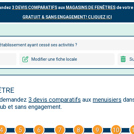
tablissement ayant cessé ses activités ?
Modifier une fiche locale
Su
ÊTRE
, demandez
3 devis comparatifs
aux
menuisiers
dans
 pub et sans engagement.
4
5
6
7
8
9
10