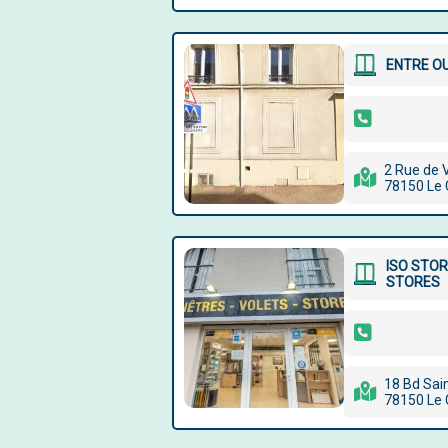
ENTRE O
2 Rue de V
78150 Le
ISO STOR
STORES
18 Bd Sai
78150 Le